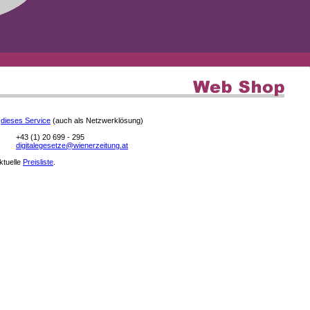
e
dieses Service
(auch als Netzwerklösung)
+43 (1) 20 699 - 295
digitalegesetze@wienerzeitung.at
aktuelle
Preisliste
.