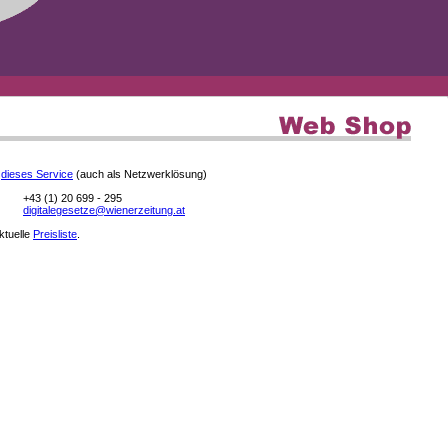
e
dieses Service
(auch als Netzwerklösung)
+43 (1) 20 699 - 295
digitalegesetze@wienerzeitung.at
aktuelle
Preisliste
.