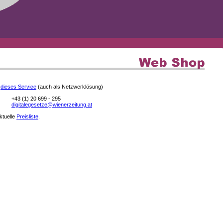
e
dieses Service
(auch als Netzwerklösung)
+43 (1) 20 699 - 295
digitalegesetze@wienerzeitung.at
aktuelle
Preisliste
.