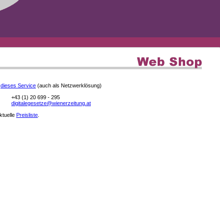
e
dieses Service
(auch als Netzwerklösung)
+43 (1) 20 699 - 295
digitalegesetze@wienerzeitung.at
aktuelle
Preisliste
.