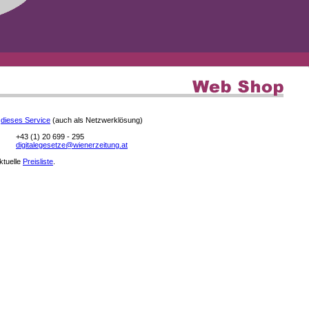
e
dieses Service
(auch als Netzwerklösung)
+43 (1) 20 699 - 295
digitalegesetze@wienerzeitung.at
aktuelle
Preisliste
.