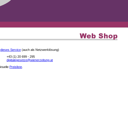
e
dieses Service
(auch als Netzwerklösung)
+43 (1) 20 699 - 295
digitalegesetze@wienerzeitung.at
aktuelle
Preisliste
.