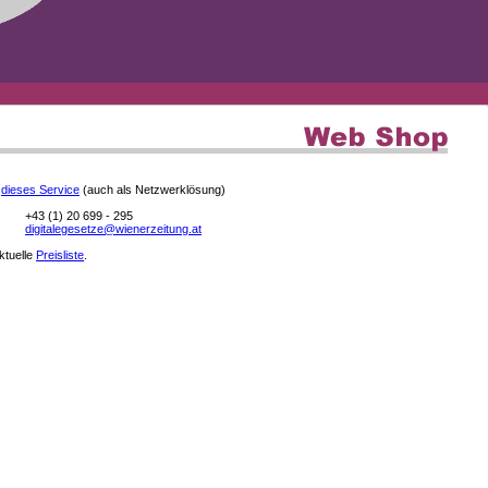
e
dieses Service
(auch als Netzwerklösung)
+43 (1) 20 699 - 295
digitalegesetze@wienerzeitung.at
aktuelle
Preisliste
.