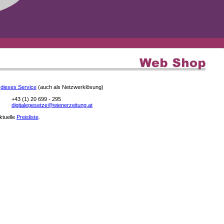
e
dieses Service
(auch als Netzwerklösung)
+43 (1) 20 699 - 295
digitalegesetze@wienerzeitung.at
aktuelle
Preisliste
.