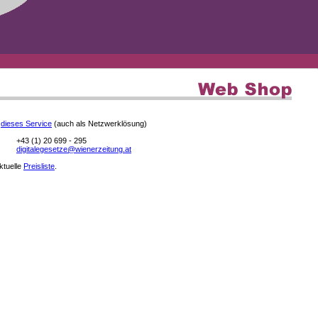
e
dieses Service
(auch als Netzwerklösung)
+43 (1) 20 699 - 295
digitalegesetze@wienerzeitung.at
aktuelle
Preisliste
.