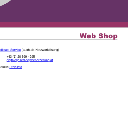
e
dieses Service
(auch als Netzwerklösung)
+43 (1) 20 699 - 295
digitalegesetze@wienerzeitung.at
aktuelle
Preisliste
.