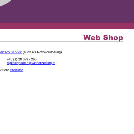
e
dieses Service
(auch als Netzwerklösung)
+43 (1) 20 699 - 295
digitalegesetze@wienerzeitung.at
aktuelle
Preisliste
.