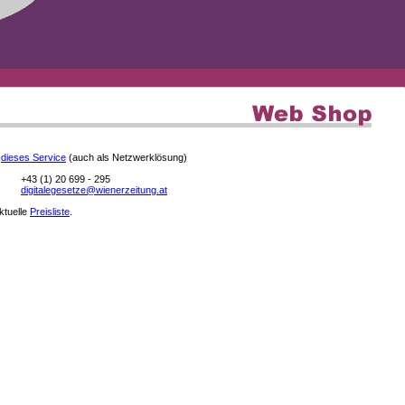
e
dieses Service
(auch als Netzwerklösung)
+43 (1) 20 699 - 295
digitalegesetze@wienerzeitung.at
aktuelle
Preisliste
.