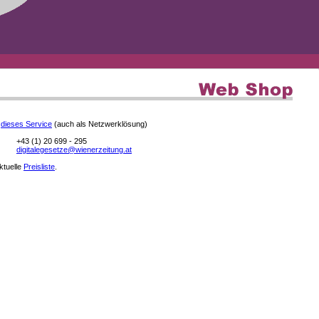
e
dieses Service
(auch als Netzwerklösung)
+43 (1) 20 699 - 295
digitalegesetze@wienerzeitung.at
aktuelle
Preisliste
.