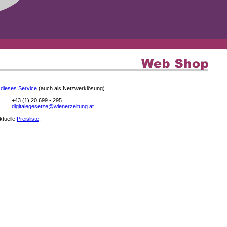
e
dieses Service
(auch als Netzwerklösung)
+43 (1) 20 699 - 295
digitalegesetze@wienerzeitung.at
aktuelle
Preisliste
.