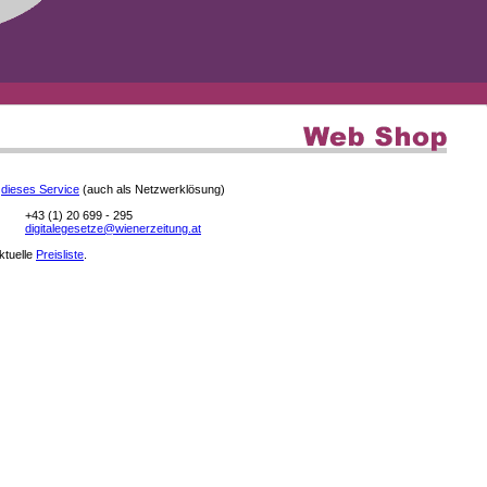
e
dieses Service
(auch als Netzwerklösung)
+43 (1) 20 699 - 295
digitalegesetze@wienerzeitung.at
aktuelle
Preisliste
.