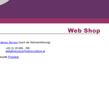
e
dieses Service
(auch als Netzwerklösung)
+43 (1) 20 699 - 295
digitalegesetze@wienerzeitung.at
aktuelle
Preisliste
.