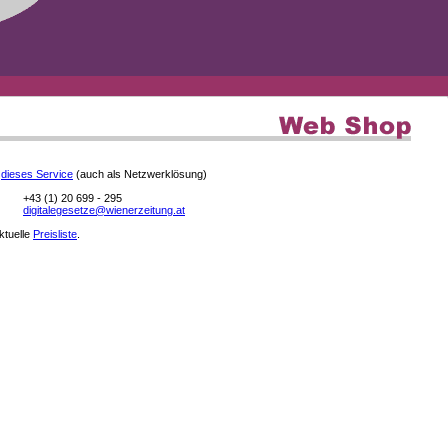
e
dieses Service
(auch als Netzwerklösung)
+43 (1) 20 699 - 295
digitalegesetze@wienerzeitung.at
aktuelle
Preisliste
.