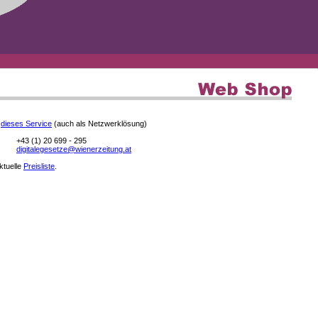
e
dieses Service
(auch als Netzwerklösung)
+43 (1) 20 699 - 295
digitalegesetze@wienerzeitung.at
aktuelle
Preisliste
.