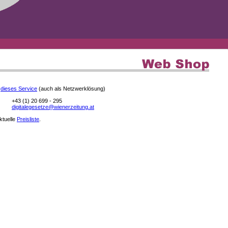
e
dieses Service
(auch als Netzwerklösung)
+43 (1) 20 699 - 295
digitalegesetze@wienerzeitung.at
aktuelle
Preisliste
.