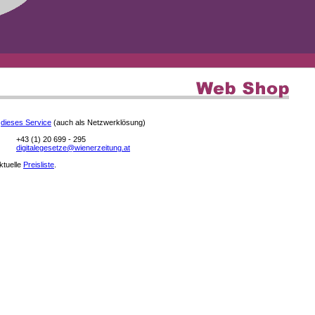
e
dieses Service
(auch als Netzwerklösung)
+43 (1) 20 699 - 295
digitalegesetze@wienerzeitung.at
aktuelle
Preisliste
.