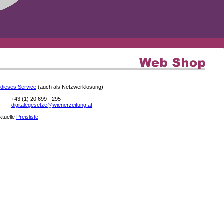
e
dieses Service
(auch als Netzwerklösung)
+43 (1) 20 699 - 295
digitalegesetze@wienerzeitung.at
aktuelle
Preisliste
.