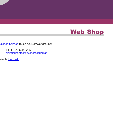
e
dieses Service
(auch als Netzwerklösung)
+43 (1) 20 699 - 295
digitalegesetze@wienerzeitung.at
aktuelle
Preisliste
.