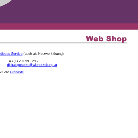
e
dieses Service
(auch als Netzwerklösung)
+43 (1) 20 699 - 295
digitalegesetze@wienerzeitung.at
aktuelle
Preisliste
.