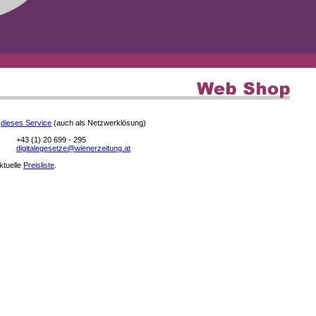
e
dieses Service
(auch als Netzwerklösung)
+43 (1) 20 699 - 295
digitalegesetze@wienerzeitung.at
aktuelle
Preisliste
.