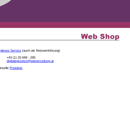
e
dieses Service
(auch als Netzwerklösung)
+43 (1) 20 699 - 295
digitalegesetze@wienerzeitung.at
aktuelle
Preisliste
.