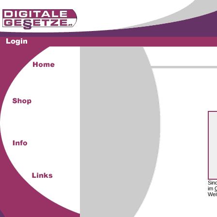
Sin
im
Wei