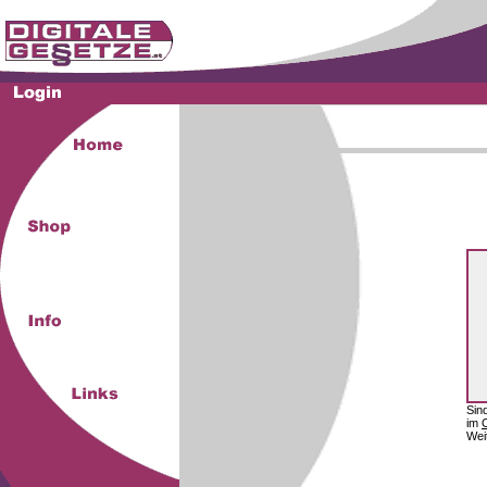
Sin
im
Wei