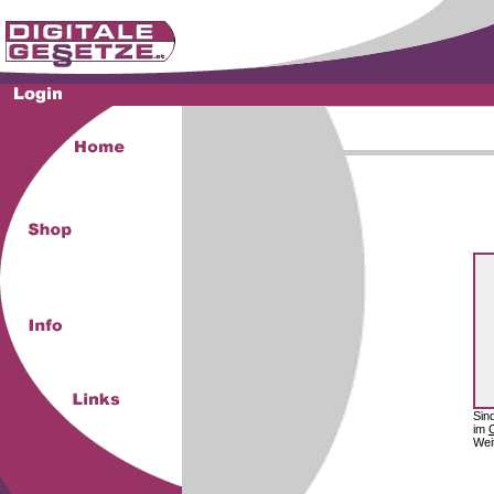
Sin
im
Wei