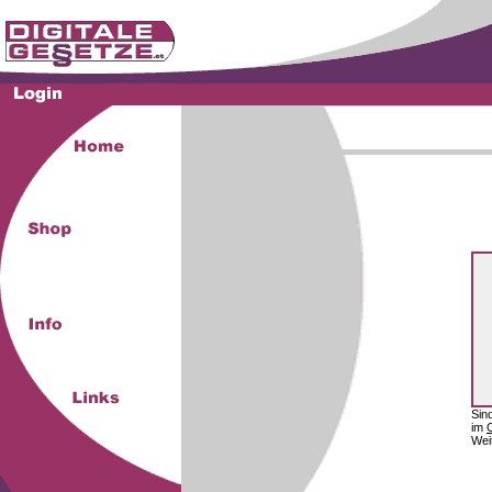
Sin
im
Wei