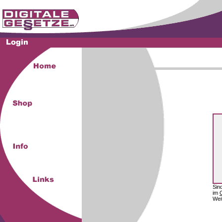
Sin
im
Wei