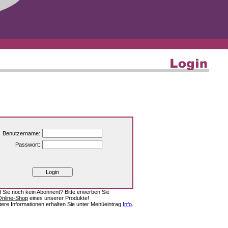
Benutzername:
Passwort:
d Sie noch kein Abonnent? Bitte erwerben Sie
Online-Shop
eines unserer Produkte!
tere Informationen erhalten Sie unter Menüeintrag
Info
.