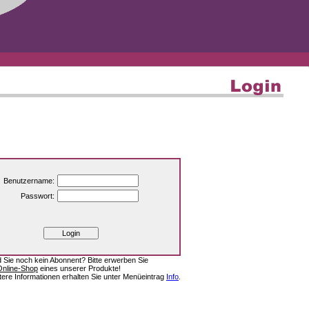
Benutzername:
Passwort:
d Sie noch kein Abonnent? Bitte erwerben Sie
Online-Shop
eines unserer Produkte!
tere Informationen erhalten Sie unter Menüeintrag
Info
.