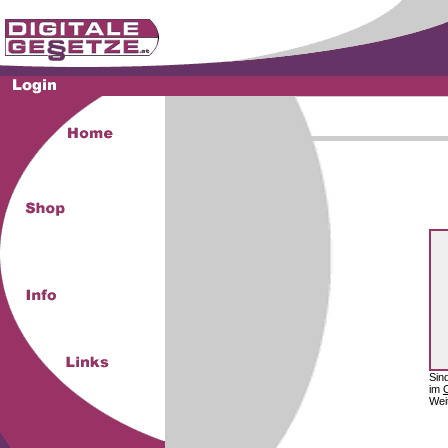
Sin
im
Wei