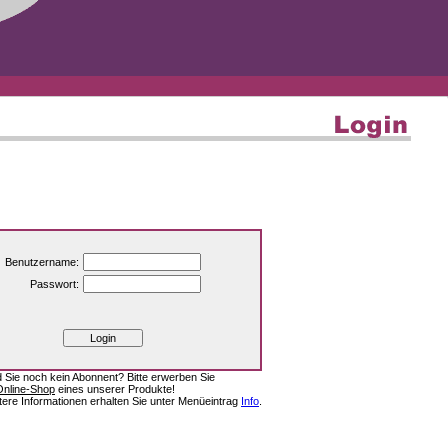
Benutzername:
Passwort:
d Sie noch kein Abonnent? Bitte erwerben Sie
Online-Shop
eines unserer Produkte!
tere Informationen erhalten Sie unter Menüeintrag
Info
.