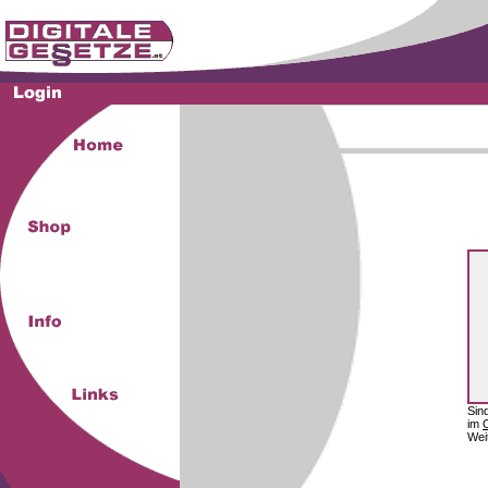
Sin
im
Wei