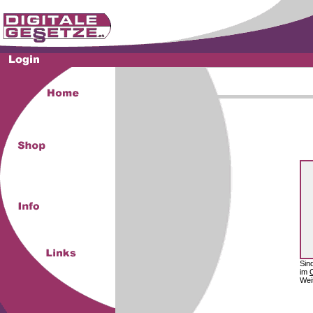
Sin
im
Wei