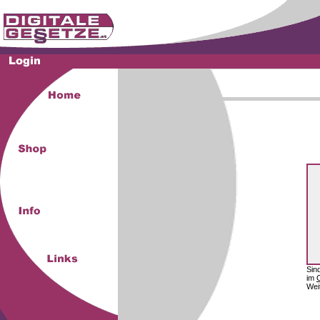
Sin
im
Wei