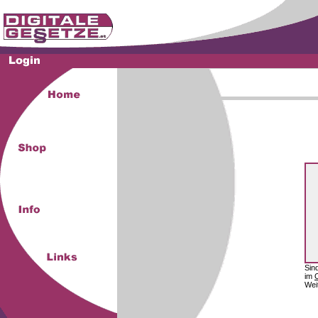
Sin
im
Wei