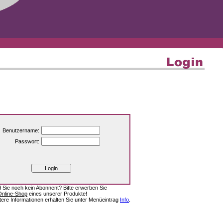
Benutzername:
Passwort:
d Sie noch kein Abonnent? Bitte erwerben Sie
Online-Shop
eines unserer Produkte!
tere Informationen erhalten Sie unter Menüeintrag
Info
.