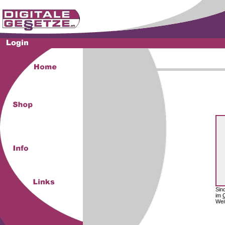
Sin
im
Wei