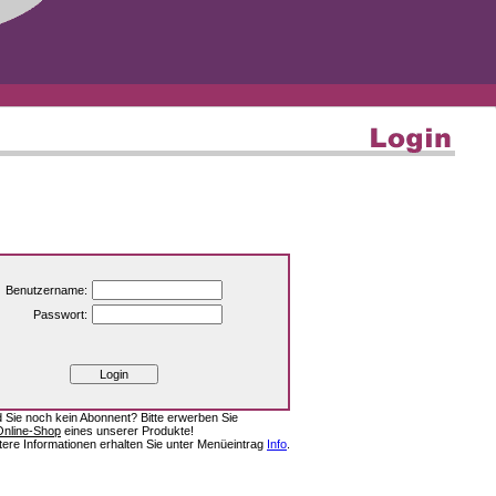
Benutzername:
Passwort:
d Sie noch kein Abonnent? Bitte erwerben Sie
Online-Shop
eines unserer Produkte!
tere Informationen erhalten Sie unter Menüeintrag
Info
.