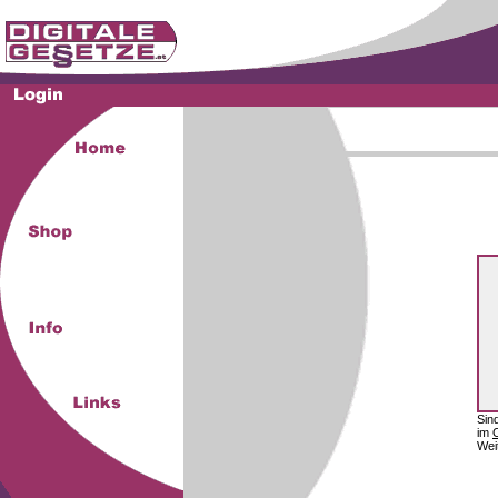
Sin
im
Wei