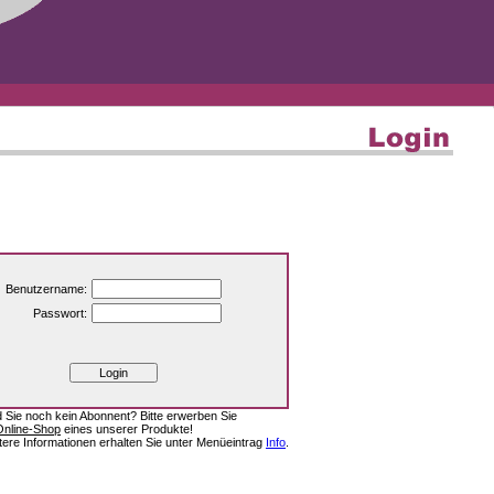
Benutzername:
Passwort:
d Sie noch kein Abonnent? Bitte erwerben Sie
Online-Shop
eines unserer Produkte!
tere Informationen erhalten Sie unter Menüeintrag
Info
.