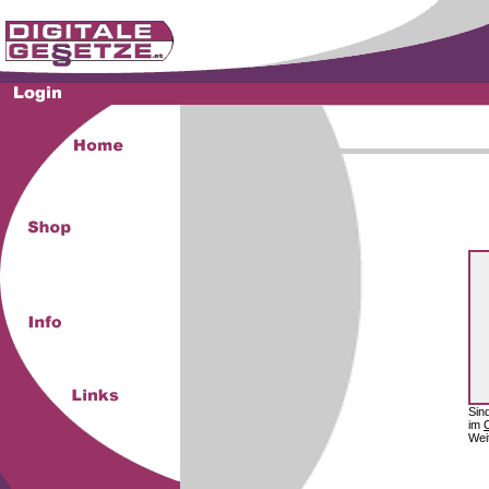
Sin
im
Wei