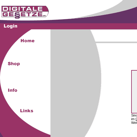
Sin
im
Wei