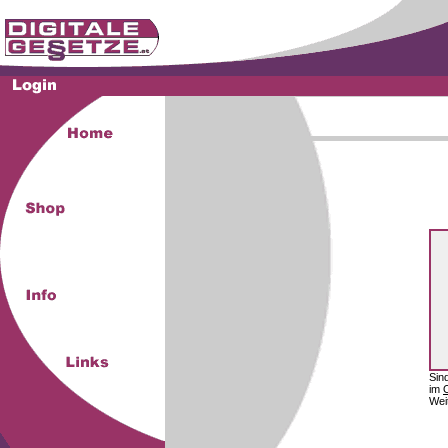
Sin
im
Wei