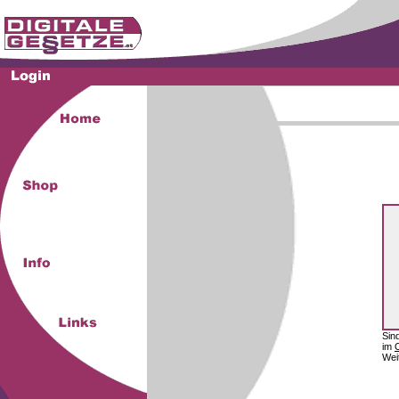
Sin
im
Wei