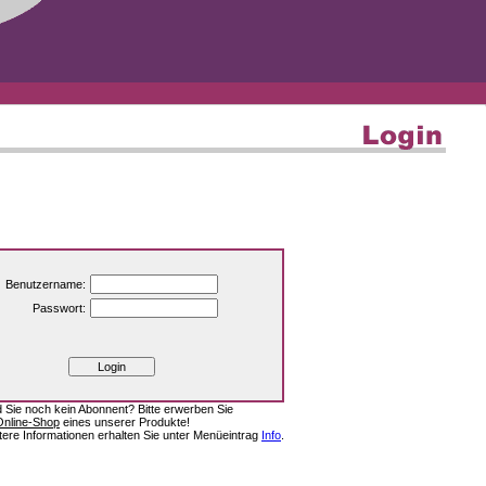
Benutzername:
Passwort:
d Sie noch kein Abonnent? Bitte erwerben Sie
Online-Shop
eines unserer Produkte!
tere Informationen erhalten Sie unter Menüeintrag
Info
.