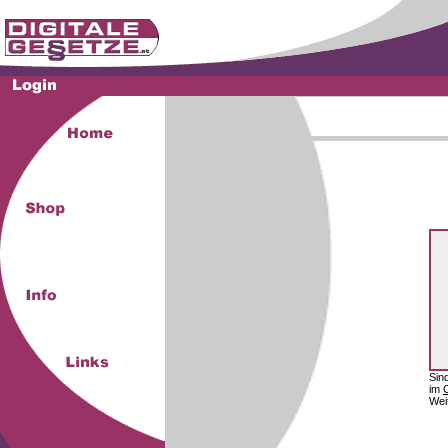
Sin
im
Wei