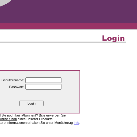
Benutzername:
Passwort:
d Sie noch kein Abonnent? Bitte erwerben Sie
Online-Shop
eines unserer Produkte!
tere Informationen erhalten Sie unter Menüeintrag
Info
.