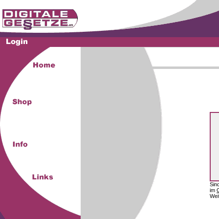
Sin
im
Wei