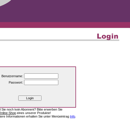
Benutzername:
Passwort:
d Sie noch kein Abonnent? Bitte erwerben Sie
Online-Shop
eines unserer Produkte!
tere Informationen erhalten Sie unter Menüeintrag
Info
.