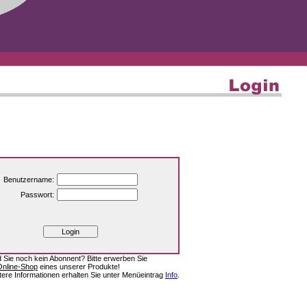
Benutzername:
Passwort:
d Sie noch kein Abonnent? Bitte erwerben Sie
Online-Shop
eines unserer Produkte!
tere Informationen erhalten Sie unter Menüeintrag
Info
.