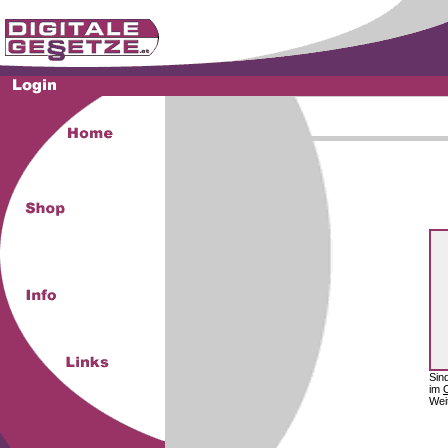
Sin
im
Wei