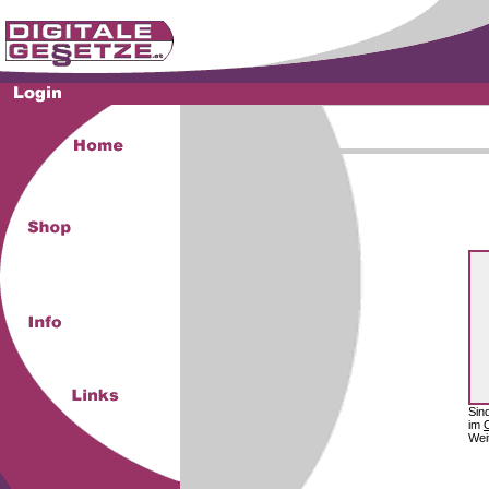
Sin
im
Wei