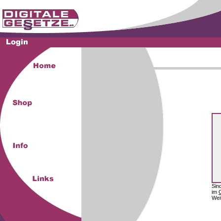
Sin
im
Wei