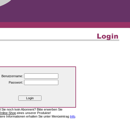
Benutzername:
Passwort:
d Sie noch kein Abonnent? Bitte erwerben Sie
Online-Shop
eines unserer Produkte!
tere Informationen erhalten Sie unter Menüeintrag
Info
.