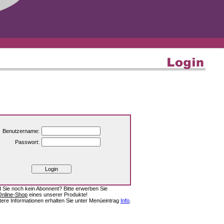
Benutzername:
Passwort:
d Sie noch kein Abonnent? Bitte erwerben Sie
Online-Shop
eines unserer Produkte!
tere Informationen erhalten Sie unter Menüeintrag
Info
.