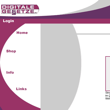
Sin
im
Wei