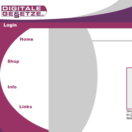
Sin
im
Wei