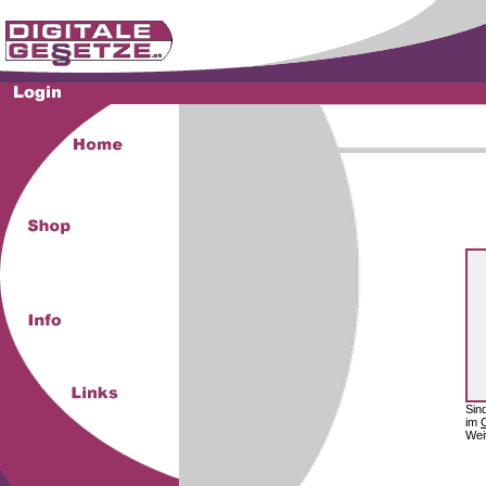
Sin
im
Wei