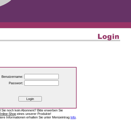
Benutzername:
Passwort:
d Sie noch kein Abonnent? Bitte erwerben Sie
Online-Shop
eines unserer Produkte!
tere Informationen erhalten Sie unter Menüeintrag
Info
.