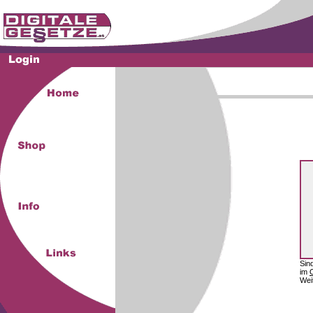
Sin
im
Wei